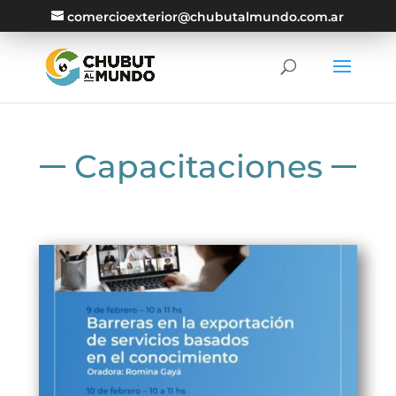
comercioexterior@chubutalmundo.com.ar
Capacitaciones