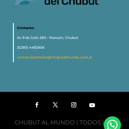
Contacto:
Av 9 de Julio 280 - Rawson, Chubut
(0280) 4482606
comercioexterior@chubutalmundo.com.ar
CHUBUT AL MUNDO | TODOS LOS