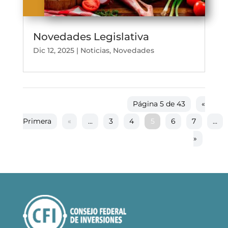
Novedades Legislativa
Dic 12, 2025
|
Noticias
,
Novedades
Página 5 de 43
«
Primera
«
...
3
4
5
6
7
...
»