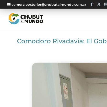
comercioexterior@chubutalmundo.com.ar
Comodoro Rivadavia: El Gobi