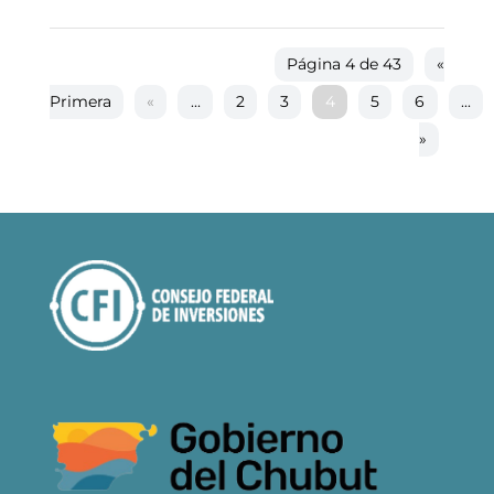
Página 4 de 43
«
Primera
«
...
2
3
4
5
6
...
»