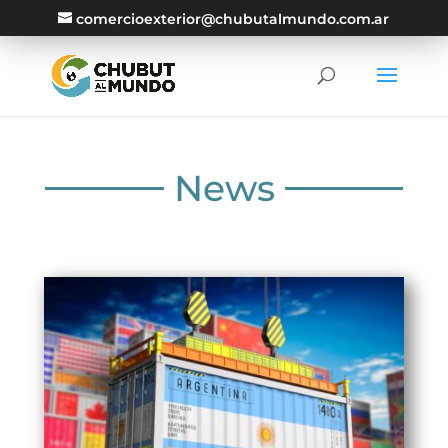
comercioexterior@chubutalmundo.com.ar
News