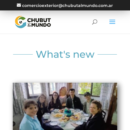
comercioexterior@chubutalmundo.com.ar
What's new