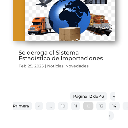
Se deroga el Sistema
Estadístico de Importaciones
Feb 25, 2025
|
Noticias
,
Novedades
Página 12 de 43
«
Primera
«
...
10
11
12
13
14
..
»