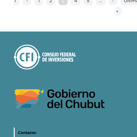
7
«
1
2
3
4
5
...
»
Últim
»
Contacto: