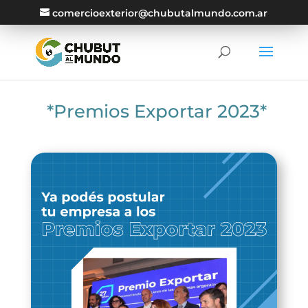
comercioexterior@chubutalmundo.com.ar
*Premios Exportar 2023*