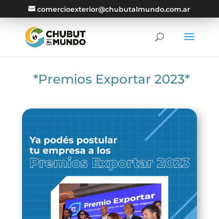
comercioexterior@chubutalmundo.com.ar
*Premios Exportar 2023*