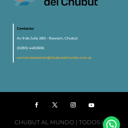
Contacto:
Av 9 de Julio 280 - Rawson, Chubut
(0280) 4482606
comercioexterior@chubutalmundo.com.ar
CHUBUT AL MUNDO | TODOS LOS