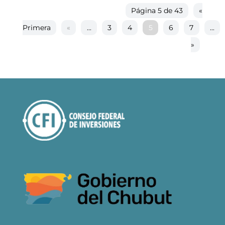
Página 5 de 43
«
Primera
«
...
3
4
5
6
7
...
»