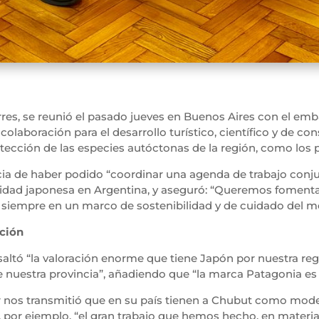
es, se reunió el pasado jueves en Buenos Aires con el emba
laboración para el desarrollo turístico, científico y de con
protección de las especies autóctonas de la región, como los
cia de haber podido “coordinar una agenda de trabajo conju
dad japonesa en Argentina, y aseguró: “Queremos fomentar 
 siempre en un marco de sostenibilidad y de cuidado del m
ción
esaltó “la valoración enorme que tiene Japón por nuestra reg
 nuestra provincia”, añadiendo que “la marca Patagonia es 
r nos transmitió que en su país tienen a Chubut como model
, por ejemplo, “el gran trabajo que hemos hecho, en materi