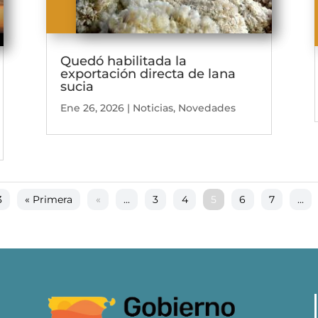
Quedó habilitada la
exportación directa de lana
sucia
Ene 26, 2026
|
Noticias
,
Novedades
3
« Primera
«
...
3
4
5
6
7
...