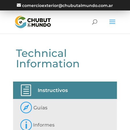
comercioexterior@chubutalmundo.com.ar
Technical
Information
h
‎ ‎ ‎ ‎ ‎Instructivos

ㅤ Guías
p
ㅤ Informes