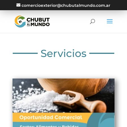
comercioexterior@chubutalmundo.com.ar
Servicios