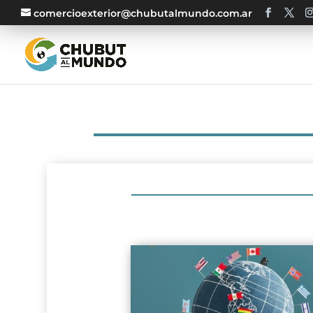
comercioexterior@chubutalmundo.com.ar