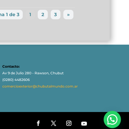
a 1 de 3
1
2
3
»
Contacto:
Av 9 de Julio 280 - Rawson, Chubut
(0280) 4482606
comercioexterior@chubutalmundo.com.ar