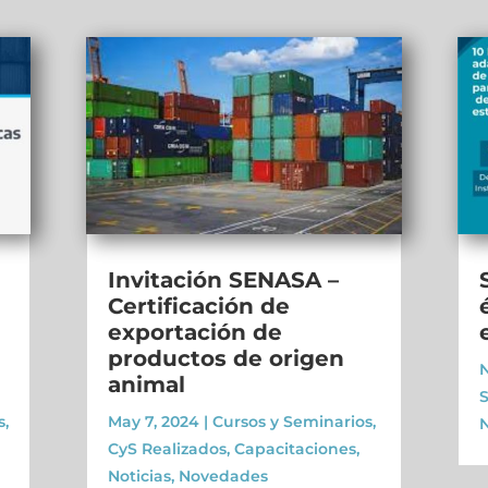
Invitación SENASA –
Certificación de
exportación de
productos de origen
N
animal
S
s
,
May 7, 2024
|
Cursos y Seminarios
,
CyS Realizados
,
Capacitaciones
,
Noticias
,
Novedades