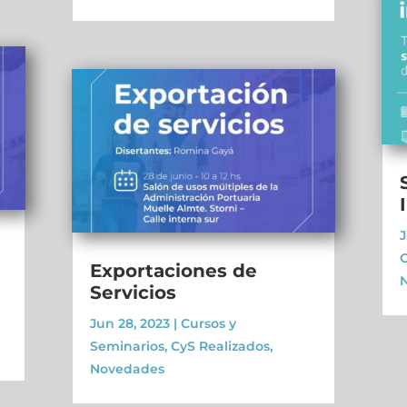
J
C
Exportaciones de
Servicios
Jun 28, 2023
|
Cursos y
Seminarios
,
CyS Realizados
,
Novedades