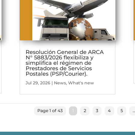
Resolución General de ARCA
N° 5883/2026 flexibiliza y
simplifica el régimen de
Prestadores de Servicios
Postales (PSP/Courier).
Jul 29, 2026
|
News
,
What's new
Page 1 of 43
1
2
3
4
5
..