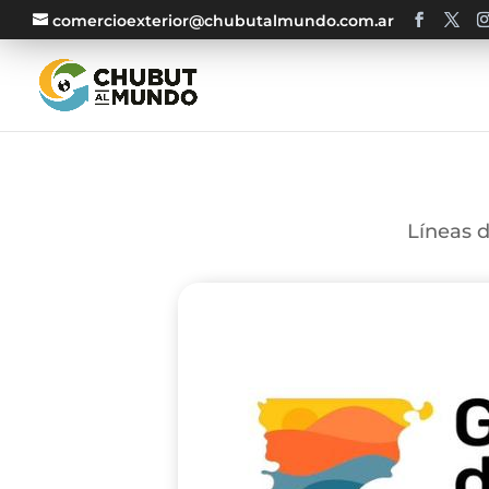
comercioexterior@chubutalmundo.com.ar
Líneas d