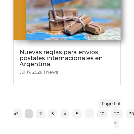
Nuevas reglas para envíos
postales internacionales en
Argentina
Jul 17, 2026
|
News
Page 1 of
43
1
2
3
4
5
...
10
20
3
"