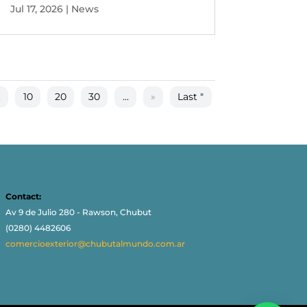
Jul 17, 2026
|
News
.
10
20
30
...
»
Last "
Contact:
Av 9 de Julio 280 - Rawson, Chubut
(0280) 4482606
comercioexterior@chubutalmundo.com.ar