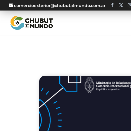
comercioexterior@chubutalmundo.com.ar