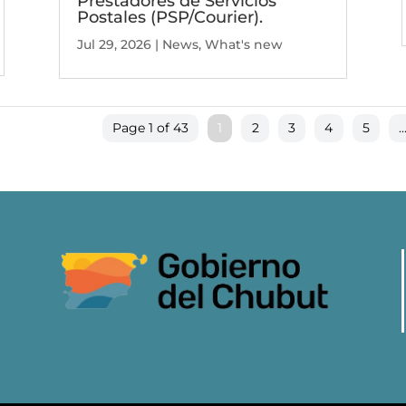
Prestadores de Servicios
Postales (PSP/Courier).
Jul 29, 2026
|
News
,
What's new
Page 1 of 43
1
2
3
4
5
..