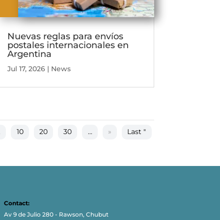
Nuevas reglas para envíos
postales internacionales en
Argentina
Jul 17, 2026
|
News
.
10
20
30
...
»
Last "
Contact:
Av 9 de Julio 280 - Rawson, Chubut