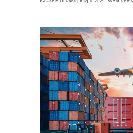
by
Pablo Di Pace
|
Aug 11, 2025
|
What's ne