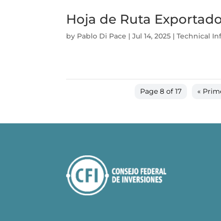
Hoja de Ruta Exportad
by
Pablo Di Pace
|
Jul 14, 2025
|
Technical I
Page 8 of 17
« Prim