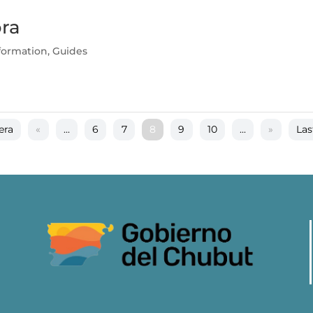
ora
nformation
,
Guides
era
«
...
6
7
8
9
10
...
»
Las