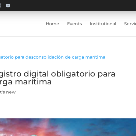
Home
Events
Institutional
Servi
tro digital obligatorio para
arga marítima
t's new