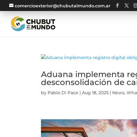
comercioexterior@chubutalmundo.com.ar
Aduana implementa regis
desconsolidación de c
by
Pablo Di Pace
|
Aug 18, 2025
|
News
,
Wha