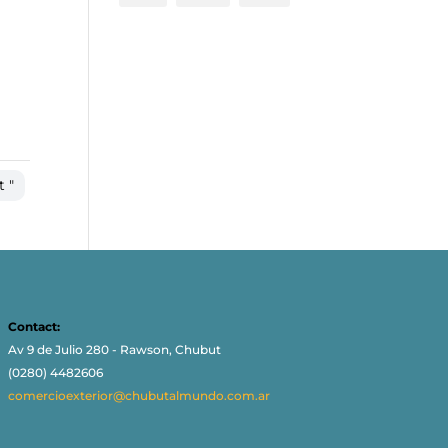
t "
Contact:
Av 9 de Julio 280 - Rawson, Chubut
(0280) 4482606
comercioexterior@chubutalmundo.com.ar