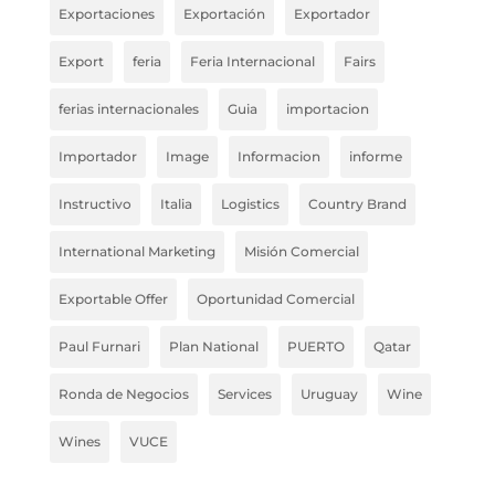
Exportaciones
Exportación
Exportador
Export
feria
Feria Internacional
Fairs
ferias internacionales
Guia
importacion
Importador
Image
Informacion
informe
Instructivo
Italia
Logistics
Country Brand
International Marketing
Misión Comercial
Exportable Offer
Oportunidad Comercial
Paul Furnari
Plan National
PUERTO
Qatar
Ronda de Negocios
Services
Uruguay
Wine
Wines
VUCE