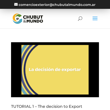
comercioexterior@chubutalmundo.com.ar
TUTORIAL 1 – The decision to Export