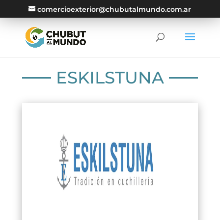
comercioexterior@chubutalmundo.com.ar
ESKILSTUNA