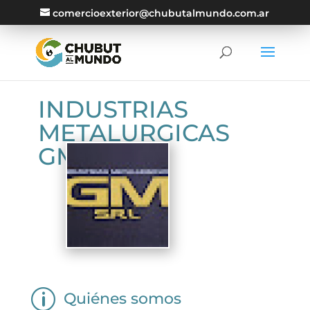
comercioexterior@chubutalmundo.com.ar
INDUSTRIAS
METALURGICAS
GM S.R.L.
p
Quiénes somos