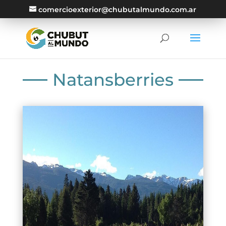
comercioexterior@chubutalmundo.com.ar
Natansberries