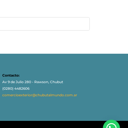
Contacto:
Av 9 de Julio 280 - Rawson, Chubut
(0280) 4482606
comercioexterior@chubutalmundo.com.ar