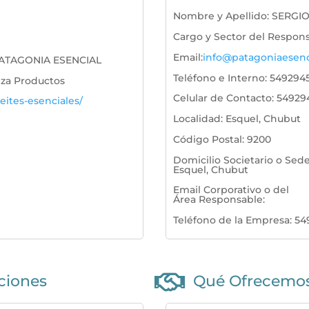
Nombre y Apellido
:
SERGIO
Cargo y Sector del Respon
Email
:
info@patagoniaesenc
ATAGONIA ESENCIAL
Teléfono e Interno
:
549294
iza Productos
Celular de Contacto
:
54929
eites-esenciales/
Localidad
:
Esquel, Chubut
Código Postal
:
9200
Domicilio Societario o Sed
Esquel, Chubut
Email Corporativo o del
Área Responsable
:
Teléfono de la Empresa
:
54

aciones
Qué Ofrecemo