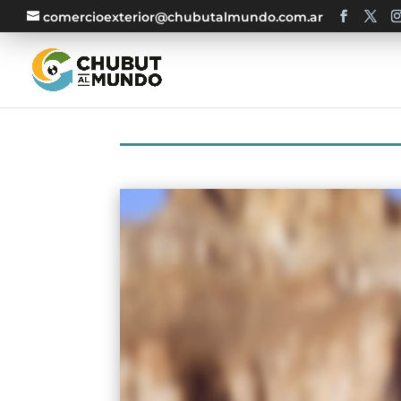
comercioexterior@chubutalmundo.com.ar