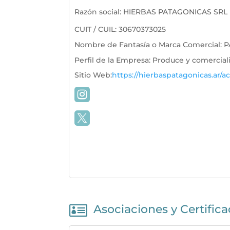
Razón social
:
HIERBAS PATAGONICAS SRL
CUIT / CUIL
:
30670373025
Nombre de Fantasía o Marca Comercial
:
P
Perfil de la Empresa
:
Produce y comercial
Sitio Web
:
https://hierbaspatagonicas.ar/ac

Asociaciones y Certific