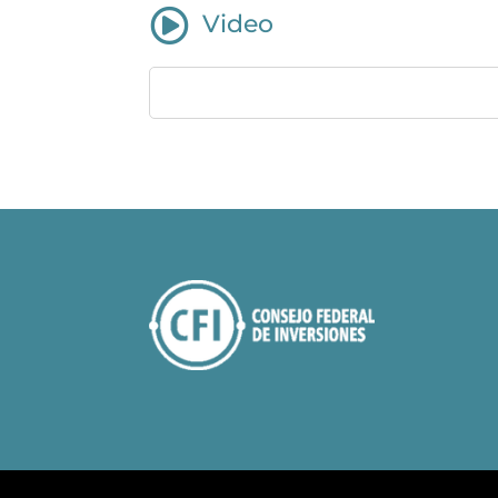

Video