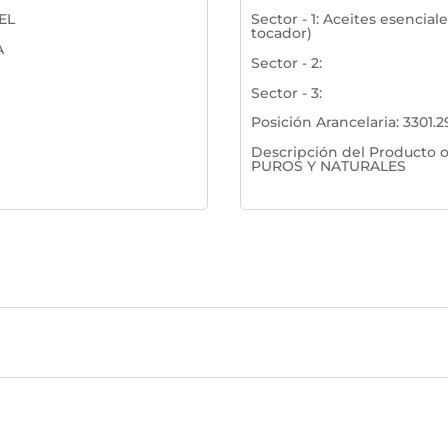
EL
Sector - 1
:
Aceites esenciale
tocador)
A
Sector - 2
:
Sector - 3
:
Posición Arancelaria
:
3301.2
Descripción del Producto o
PUROS Y NATURALES