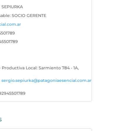
 SEPIURKA
sable
:
SOCIO GERENTE
ial.com.ar
5501789
45501789
e Productiva Local
:
Sarmiento 784 - 1A,
sergio.sepiurka@patagoniaesencial.com.ar
92945501789
s