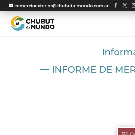
comercioexterior@chubutalmundo.com.ar
Inform
INFORME DE MER
D