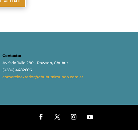
Contacto:
Av 9 de Julio 280 - Rawson, Chubut
(0280) 4482606
comercioexterior@chubutalmundo.com.ar