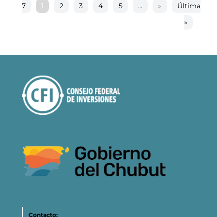
7
1
2
3
4
5
...
»
Última
»
Contacto: