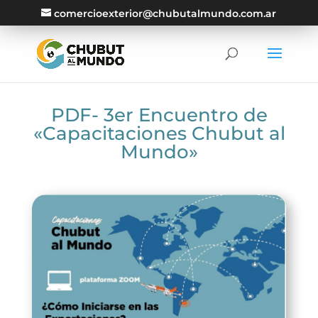
comercioexterior@chubutalmundo.com.ar
PDF- 3er Encuentro de
«Capacitaciones Chubut al
Mundo»