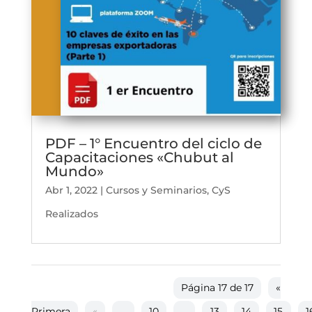
PDF – 1° Encuentro del ciclo de
Capacitaciones «Chubut al
Mundo»
Abr 1, 2022
|
Cursos y Seminarios
,
CyS
Realizados
Página 17 de 17
«
Primera
«
...
10
...
13
14
15
1