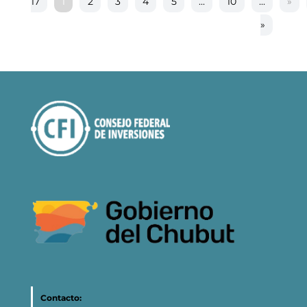
17
1
2
3
4
5
...
10
...
»
»
Contacto: