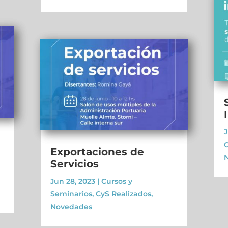
J
C
Exportaciones de
Servicios
Jun 28, 2023
|
Cursos y
Seminarios
,
CyS Realizados
,
Novedades