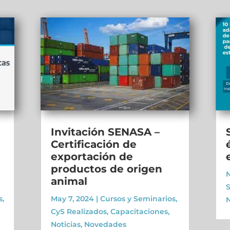
Invitación SENASA –
Certificación de
exportación de
productos de origen
N
animal
S
s
,
May 7, 2024
|
Cursos y Seminarios
,
CyS Realizados
,
Capacitaciones
,
Noticias
,
Novedades