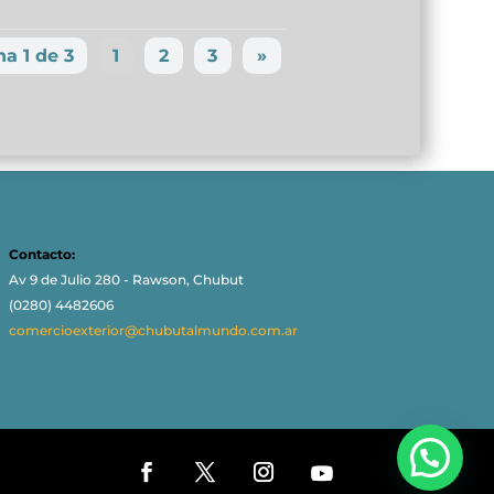
a 1 de 3
1
2
3
»
Contacto:
Av 9 de Julio 280 - Rawson, Chubut
(0280) 4482606
comercioexterior@chubutalmundo.com.ar