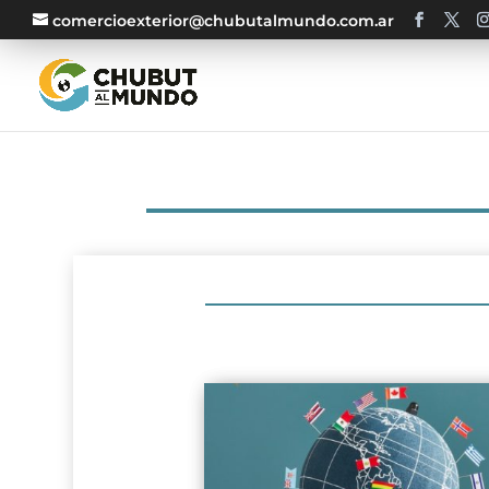
comercioexterior@chubutalmundo.com.ar