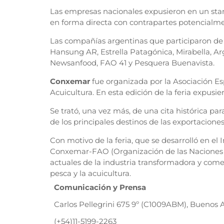
Las empresas nacionales expusieron en un sta
en forma directa con contrapartes potencialme
Las compañías argentinas que participaron de la
Hansung AR, Estrella Patagónica, Mirabella, 
Newsanfood, FAO 41 y Pesquera Buenavista.
Conxemar
fue organizada por la Asociación E
Acuicultura. En esta edición de la feria expusi
Se trató, una vez más, de una cita histórica pa
de los principales destinos de las exportacione
Con motivo de la feria, que se desarrolló en el I
Conxemar-FAO (Organización de las Naciones Uni
actuales de la industria transformadora y come
pesca y la acuicultura.
Comunicación y Prensa
Carlos Pellegrini 675 9º (C1009ABM), Buenos A
(+54)11-5199-2263