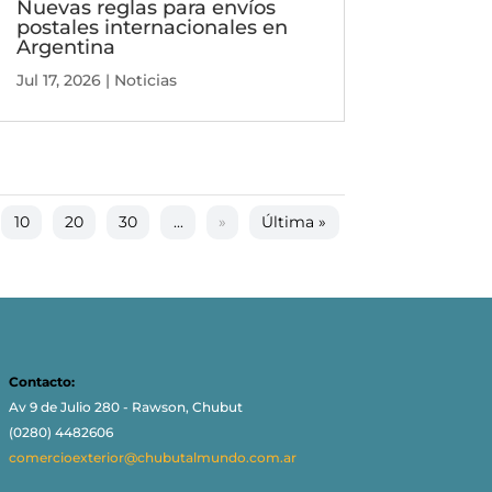
Nuevas reglas para envíos
postales internacionales en
Argentina
Jul 17, 2026
|
Noticias
10
20
30
...
»
Última »
Contacto:
Av 9 de Julio 280 - Rawson, Chubut
(0280) 4482606
comercioexterior@chubutalmundo.com.ar