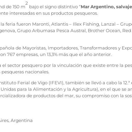
2
nd de 150 m
bajo el signo distintivo “
Mar Argentino, salvaje
nte interesadas en sus productos pesqueros.
 feria fueron Maronti, Atlantis – Illex Fishing, Lanzal – Gr
Argenova, Grupo Arbumasa Pesca Austral, Brother Ocean, Re
spañola de Mayoristas, Importadores, Transformadores y Expo
eron 767 empresas, un 13,3% más que el año anterior.
ra el sector pesquero por la vinculación que existe entre la p
s pesqueras nacionales.
nstituto Ferial de Vigo (IFEVI), también se llevó a cabo la 12.
das para la Alimentación y la Agricultura), en el que se ana
rcializadora de productos del mar, su compromiso con la sost
ires, Argentina