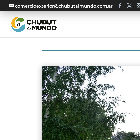
comercioexterior@chubutalmundo.com.ar