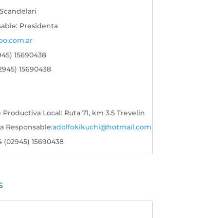
Scandelari
sable
:
Presidenta
oo.com.ar
945) 15690438
2945) 15690438
e Productiva Local
:
Ruta 71, km 3.5 Trevelin
ea Responsable
:
adolfokikuchi@hotmail.com
4 (02945) 15690438
s