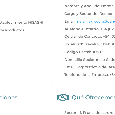
Nombre y Apellido
:
Norma 
Cargo y Sector del Respon
Email
:
melaniakikuchi@yah
stablecimiento HISASHI
Teléfono e Interno
:
+54 (02
iza Productos
Celular de Contacto
:
+54 (0
Localidad
:
Trevelin, Chubut
Código Postal
:
9030
Domicilio Societario o Sed
Email Corporativo o del Ár
Teléfono de la Empresa
:
+5

aciones
Qué Ofrecemo
Sector - 1
:
Frutas de carozo