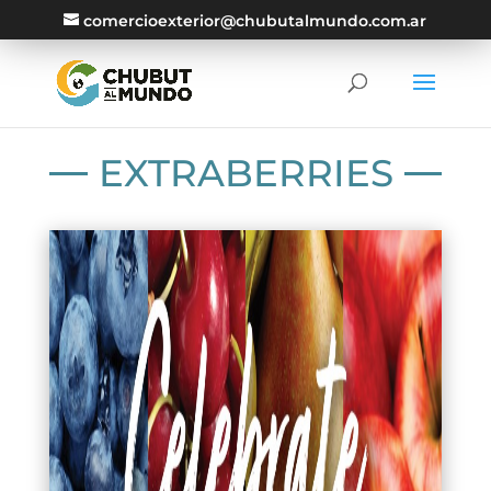
comercioexterior@chubutalmundo.com.ar
EXTRABERRIES