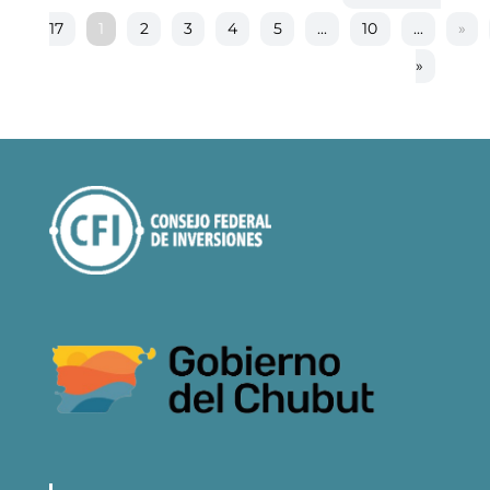
17
1
2
3
4
5
...
10
...
»
»