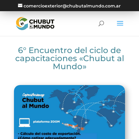
comercioexterior@chubutalmundo.com.ar
6° Encuentro del ciclo de
capacitaciones «Chubut al
Mundo»