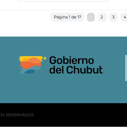
Página 1 de 17
1
2
3
4
HOS RESERVADOS