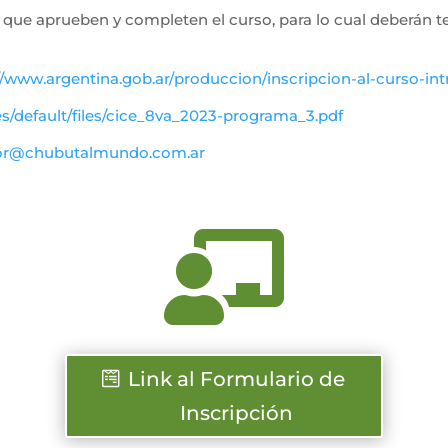
es que aprueben y completen el curso, para lo cual deberán
//www.argentina.gob.ar/
produccion/inscripcion-al-
curso-int
es/default/files/cice_8va_2023-programa_3.pdf
or@
chubutalmundo.com.ar

Link al Formulario de
Inscripción