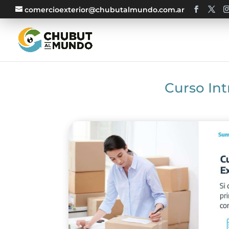
comercioexterior@chubutalmundo.com.ar
Curso Int