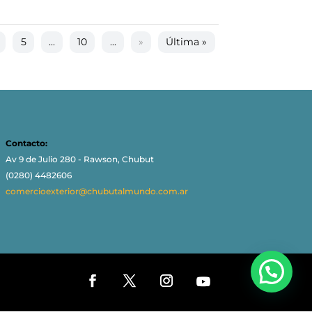
5
...
10
...
»
Última »
Contacto:
Av 9 de Julio 280 - Rawson, Chubut
(0280) 4482606
comercioexterior@chubutalmundo.com.ar