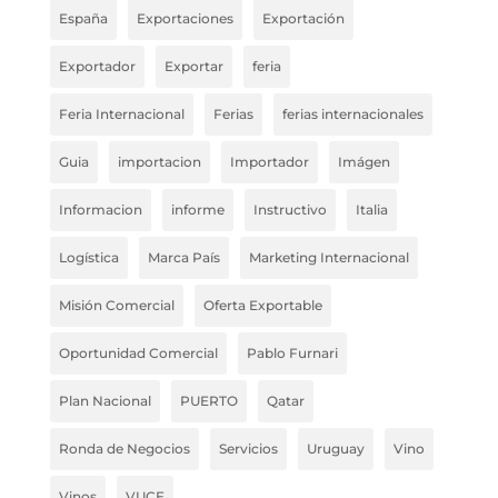
España
Exportaciones
Exportación
Exportador
Exportar
feria
Feria Internacional
Ferias
ferias internacionales
Guia
importacion
Importador
Imágen
Informacion
informe
Instructivo
Italia
Logística
Marca País
Marketing Internacional
Misión Comercial
Oferta Exportable
Oportunidad Comercial
Pablo Furnari
Plan Nacional
PUERTO
Qatar
Ronda de Negocios
Servicios
Uruguay
Vino
Vinos
VUCE