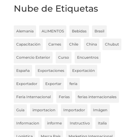
Nube de Etiquetas
Alemania
ALIMENTOS
Bebidas
Brasil
Capacitación
Carnes
Chile
China
Chubut
Comercio Exterior
Curso
Encuentros
España
Exportaciones
Exportación
Exportador
Exportar
feria
Feria Internacional
Ferias
ferias internacionales
Guia
importacion
Importador
Imágen
Informacion
informe
Instructivo
Italia
Logística
Marca País
Marketing Internacional