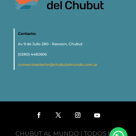
Contacto:
Av 9 de Julio 280 - Rawson, Chubut
(0280) 4482606
comercioexterior@chubutalmundo.com.ar
CHUBUT AL MUNDO | TODOS LOS