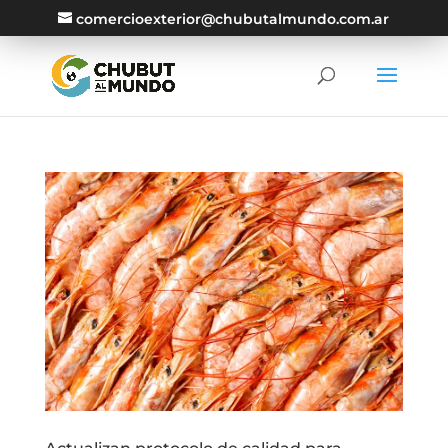
comercioexterior@chubutalmundo.com.ar