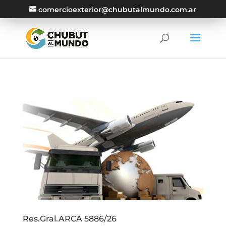
comercioexterior@chubutalmundo.com.ar
Res.Gral.ARCA 5886/26