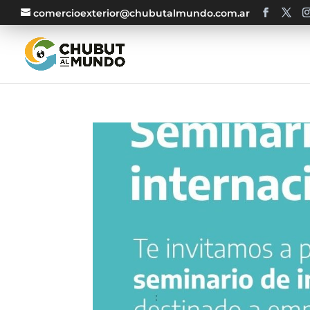
comercioexterior@chubutalmundo.com.ar