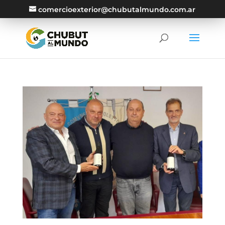
comercioexterior@chubutalmundo.com.ar