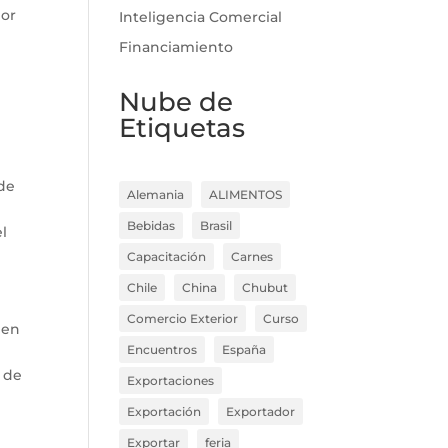
lor
Inteligencia Comercial
Financiamiento
Nube de
Etiquetas
 de
Alemania
ALIMENTOS
Bebidas
Brasil
l
Capacitación
Carnes
Chile
China
Chubut
Comercio Exterior
Curso
 en
Encuentros
España
 de
Exportaciones
Exportación
Exportador
Exportar
feria