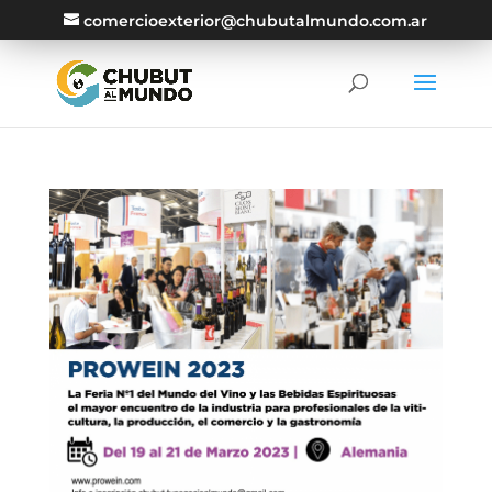
comercioexterior@chubutalmundo.com.ar