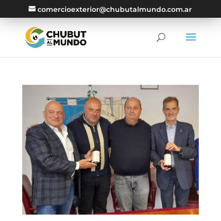
comercioexterior@chubutalmundo.com.ar