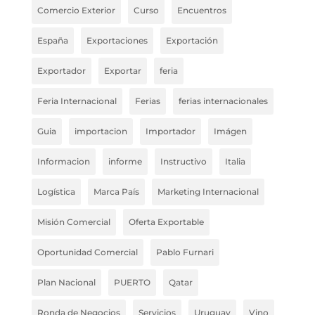
Comercio Exterior
Curso
Encuentros
España
Exportaciones
Exportación
Exportador
Exportar
feria
Feria Internacional
Ferias
ferias internacionales
Guia
importacion
Importador
Imágen
Informacion
informe
Instructivo
Italia
Logística
Marca País
Marketing Internacional
Misión Comercial
Oferta Exportable
Oportunidad Comercial
Pablo Furnari
Plan Nacional
PUERTO
Qatar
Ronda de Negocios
Servicios
Uruguay
Vino